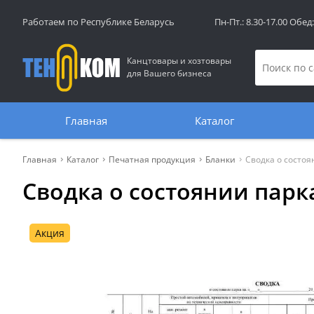
Работаем по Республике Беларусь
Пн-Пт.: 8.30-17.00 Обед
Канцтовары и хозтовары
для Вашего бизнеса
Главная
Каталог
Главная
Каталог
Печатная продукция
Бланки
Сводка о состоя
Сводка о состоянии парк
Акция