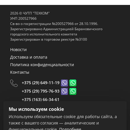
2026 © ЧУТП "ТЕХКОМ"
УНП 200527966
Св-во о госрегистрации №200527966 от 28.10.1996.
Зарегистрировано Администрацией Барановичского
городского исполнительного комитета
Зарегистрирован в торговом реестре №3100
Новости
Доставка и оплата
Политика конфиденциальности
Контакты
+375 (29) 649-11-19
+375 (29) 795-76-93
+375 (163) 66-34-61
+375 (163) 66-34-59
Мы используем cookie
+375 (163) 66-34-55
Используем обязательные cookie для работы сайта, а
+375 (163) 67-24-68
также с вашего согласия — аналитические и
функциональные cookie.
Подробнее