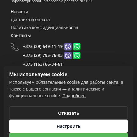
Зарегистрирован в торговом реестре №3100
Новости
Доставка и оплата
Политика конфиденциальности
Контакты
+375 (29) 649-11-19
+375 (29) 795-76-93
+375 (163) 66-34-61
+375 (163) 66-34-59
Мы используем cookie
+375 (163) 66-34-55
Используем обязательные cookie для работы сайта, а
+375 (163) 67-24-68
также с вашего согласия — аналитические и
функциональные cookie.
Подробнее
Пн-Пт.: 8.30-17.00
Обед: 12.00-13.00
Сб-Вс.: выходные
Отказать
Настроить
Использование материалов сайта только с разрешения