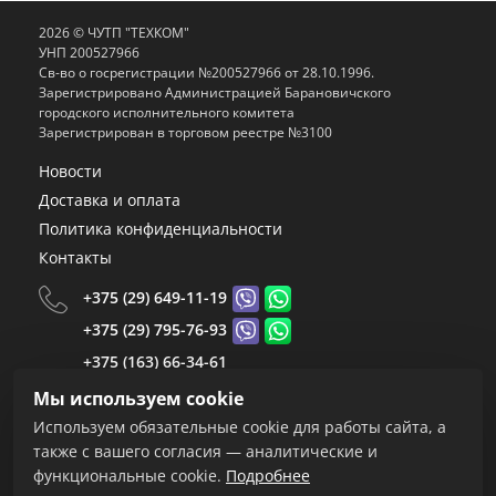
2026 © ЧУТП "ТЕХКОМ"
УНП 200527966
Св-во о госрегистрации №200527966 от 28.10.1996.
Зарегистрировано Администрацией Барановичского
городского исполнительного комитета
Зарегистрирован в торговом реестре №3100
Новости
Доставка и оплата
Политика конфиденциальности
Контакты
+375 (29) 649-11-19
+375 (29) 795-76-93
+375 (163) 66-34-61
+375 (163) 66-34-59
Мы используем cookie
+375 (163) 66-34-55
Используем обязательные cookie для работы сайта, а
+375 (163) 67-24-68
также с вашего согласия — аналитические и
функциональные cookie.
Подробнее
Пн-Пт.: 8.30-17.00