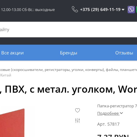
+375 (29) 649-11-19
: 12.00-13.00 Сб-Вс.: выходные
Все акции
Бренды
Отзывы
ковые (скоросшиватели, регистраторы, уголки, конверты), файлы, планшет
 Китай
 ПВХ, с метал. уголком, W
Папка-регистратор 7
Подробнее
Арт. 57817