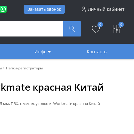
Заказать звонок
Личный кабинет
0
0
Инфо
Контакты
ы
Папки-регистраторы
orkmate красная Китай
5 мм, ПВХ, с метал. уголком, Workmate красная Китай