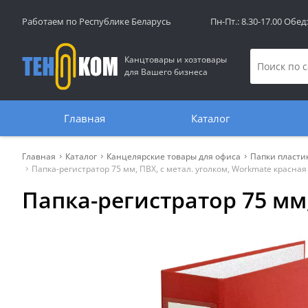
Работаем по Республике Беларусь
Пн-Пт.: 8.30-17.00 Обед
Канцтовары и хозтовары
для Вашего бизнеса
Главная
Каталог
Главная
Каталог
Канцелярские товары для офиса
Папки пласти
Папка-регистратор 75 мм, ПВХ, с метал. уголком, Workmate красная
Папка-регистратор 75 мм,