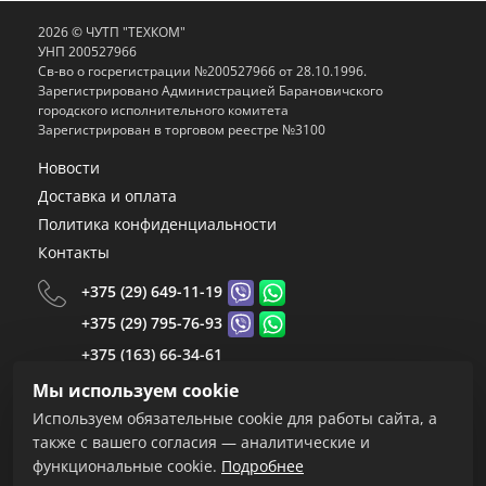
2026 © ЧУТП "ТЕХКОМ"
УНП 200527966
Св-во о госрегистрации №200527966 от 28.10.1996.
Зарегистрировано Администрацией Барановичского
городского исполнительного комитета
Зарегистрирован в торговом реестре №3100
Новости
Доставка и оплата
Политика конфиденциальности
Контакты
+375 (29) 649-11-19
+375 (29) 795-76-93
+375 (163) 66-34-61
+375 (163) 66-34-59
Мы используем cookie
+375 (163) 66-34-55
Используем обязательные cookie для работы сайта, а
+375 (163) 67-24-68
также с вашего согласия — аналитические и
функциональные cookie.
Подробнее
Пн-Пт.: 8.30-17.00