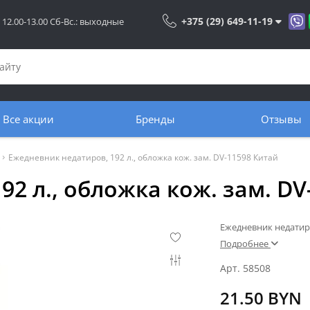
+375 (29) 649-11-19
: 12.00-13.00 Сб-Вс.: выходные
Все акции
Бренды
Отзывы
Ежедневник недатиров, 192 л., обложка кож. зам. DV-11598 Китай
2 л., обложка кож. зам. DV
Ежедневник недатиро
Подробнее
Арт. 58508
21.50 BYN